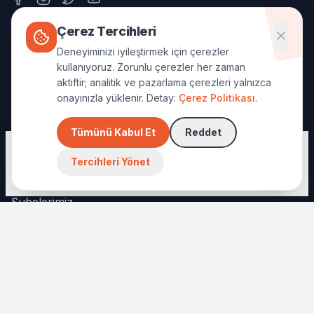
Çerez Tercihleri
Quick Links
Deneyiminizi iyileştirmek için çerezler
Kurslarımız
kullanıyoruz. Zorunlu çerezler her zaman
aktiftir; analitik ve pazarlama çerezleri yalnızca
Almanca Programı
onayınızla yüklenir. Detay:
Çerez Politikası
.
AI Koçlar (P.E.C & Conversationist)
Tümünü Kabul Et
Reddet
Paketler & Fiyatlar
Deneyiminizi iyileştirmek için çerezler kullanıyoruz.
Ücretsiz Seviye Testi
Detaylar:
Gizlilik Politikası
&
KVKK
.
Tercihleri Yönet
Anladım
Bana Uygun Paketi Bul
Şubelerimiz
Ön Kayıt / İletişim
🎓 EasyCareer ile Öğretmen Ol
Öğretmen Girişi
🏫 Kurumsal: Okulunuza Özel Sistem