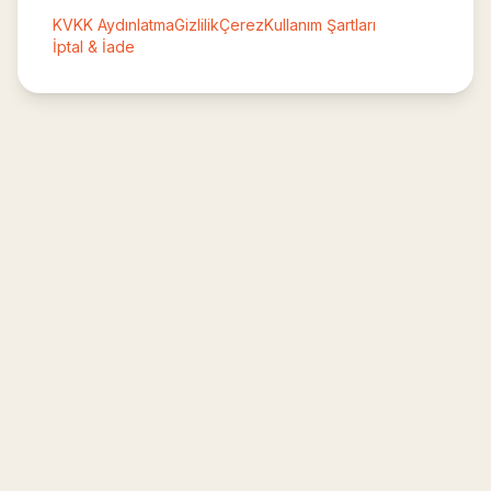
KVKK Aydınlatma
Gizlilik
Çerez
Kullanım Şartları
İptal & İade